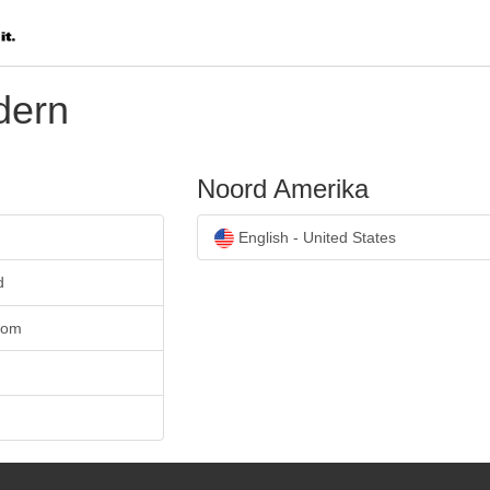
dern
Noord Amerika
English - United States
d
dom