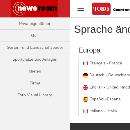
Navigation umschalten
Privateigentümer
Sprache än
Golf
Garten- und Landschaftsbauer
Europa
Sportplätze und Anlagen
Français - France
Mieten
Deutsch - Deutschlan
Firma
English - United King
Toro Visual Library
Español -España
Italiano - l'Italia