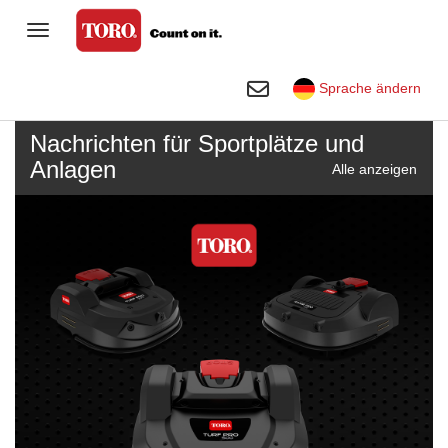
Navigation umschalten
Privateigentümer
Suche umschalten
Sprache ändern
Golf
Nachrichten für Sportplätze und
Garten- und Landschaftsbauer
Anlagen
Alle anzeigen
Sportplätze und Anlagen
Mieten
Firma
Toro Visual Library