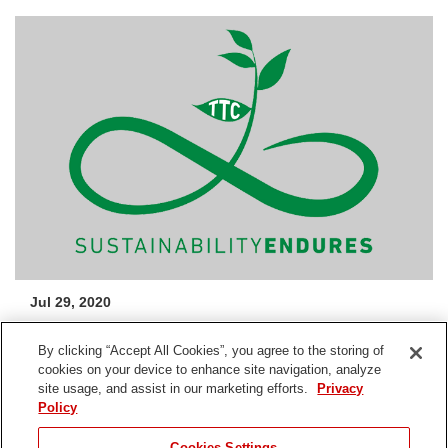
Jul 29, 2020
The Toro Company kondigt lancering van platform
By clicking “Accept All Cookies”, you agree to the storing of
Sustainability Endures
aan
cookies on your device to enhance site navigation, analyze
site usage, and assist in our marketing efforts.
Privacy
Policy
Delen
Cookies Settings