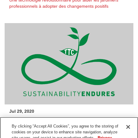
professionnels à adopter des changements positifs
Jul 29, 2020
The Toro Company annonce le lancement de sa plateforme
By clicking “Accept All Cookies”, you agree to the storing of
Sustainability Endures
cookies on your device to enhance site navigation, analyze
site usage, and assist in our marketing efforts.
Privacy