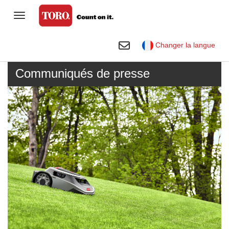
Basculer sur Navigation
Gamme grand public
Basculer sur Rechercher
Changer la langue
Golf
Communiqués de presse
Entreprise spécialisée
Terrains de sports et espaces
verts
Location
Entreprise
Bibliothèque visuelle Toro