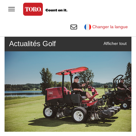
Basculer sur Navigation
Gamme grand public
Basculer sur Rechercher
Changer la langue
Golf
Actualités Golf
Afficher tout
Entreprise spécialisée
Terrains de sports et espaces
verts
Location
Entreprise
Bibliothèque visuelle Toro