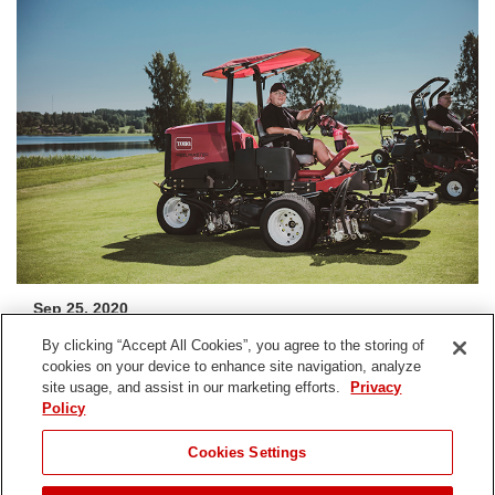
Sep 25, 2020
Kytäjä Golf estende la collaborazione con Hako Ground &
By clicking “Accept All Cookies”, you agree to the storing of
Garden
cookies on your device to enhance site navigation, analyze
site usage, and assist in our marketing efforts.
Privacy
Policy
Condividi
Cookies Settings