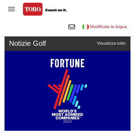
Commutazione navigazione
Clienti residenziali
Commutazione ricerca
Modificate la lingua
Golf
Notizie Golf
Visualizza tutto
Professionisti del verde
Campi sportivi e grandi aree verdi
Agricoltura
Azienda
Libreria visiva Toro