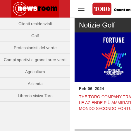
Commutazione navigazion
Notizie Golf
Clienti residenziali
Golf
Professionisti del verde
Campi sportivi e grandi aree verdi
Agricoltura
Azienda
Feb 06, 2024
Libreria visiva Toro
THE TORO COMPANY TRA
LE AZIENDE PIÙ AMMIRAT
MONDO SECONDO FORT