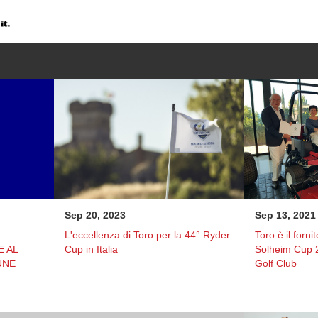
e
Sep 20, 2023
Sep 13, 2021
L'eccellenza di Toro per la 44° Ryder
Toro è il fornit
E AL
Cup in Italia
Solheim Cup 2
UNE
Golf Club